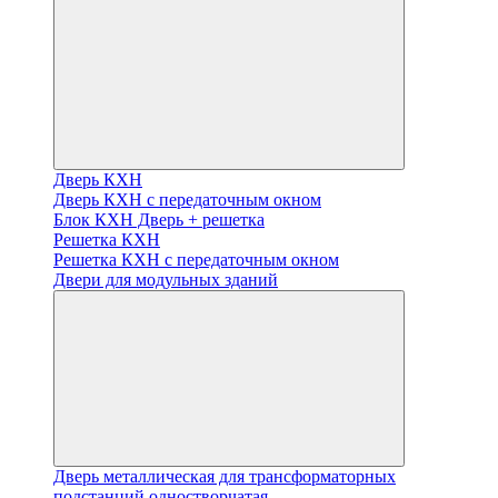
Дверь КХН
Дверь КХН с передаточным окном
Блок КХН Дверь + решетка
Решетка КХН
Решетка КХН с передаточным окном
Двери для модульных зданий
Дверь металлическая для трансформаторных
подстанций одностворчатая