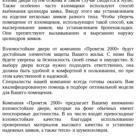
взлома двери путем отжима в таком случае сводится к нулю.
Также особенно часто взломщики используют способ
выбивания цилиндра замка. Ввиду этого мы устанавливаем
на изделия несколько замков разного типа. Чтобы уберечь
помещение от взломщиков, использующих такой способ, как
высверливание замков, мы устанавливаем броненакладки.
Они препятствуют выламыванию и вырезанию наружу
цилиндров замков.
Взломостойкие двери от компании «Промтэк 2000» будут
достойным элементом защиты Вашего жилья. С ними Вы
будете уверены за безопасность своей семьи и имущество. К
выбору двери всегда нужно подходить ответственно, она
должна быть удобной и комфортной в пользовании, но при
этом качественной и надежной.
Специалисты нашей компании всегда готовы оказать Вам
квалифицированную помощь в подборе оптимальной модели
для Вашего помещения.
Компания «Промтэк 2000» предлагает Вашему вниманию
взломостойкие двери, которые на фоне обычных имеют
неоспоримые достоинства. В их число входят превосходные
взломостойкие качества благодаря использованию
проверенных материалов высокого качества и установке
надежных замков, а также тепло- и шумоизоляция.