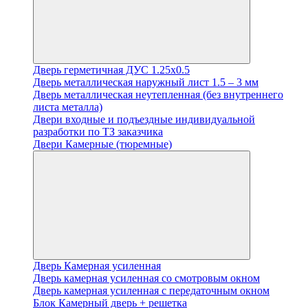
Дверь герметичная ДУС 1.25х0.5
Дверь металлическая наружный лист 1.5 – 3 мм
Дверь металлическая неутепленная (без внутреннего
листа металла)
Двери входные и подъездные индивидуальной
разработки по ТЗ заказчика
Двери Камерные (тюремные)
Дверь Камерная усиленная
Дверь камерная усиленная со смотровым окном
Дверь камерная усиленная с передаточным окном
Блок Камерный дверь + решетка