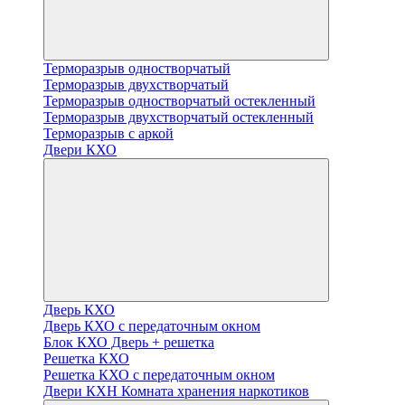
Терморазрыв одностворчатый
Терморазрыв двухстворчатый
Терморазрыв одностворчатый остекленный
Терморазрыв двухстворчатый остекленный
Терморазрыв с аркой
Двери КХО
Дверь КХО
Дверь КХО с передаточным окном
Блок КХО Дверь + решетка
Решетка КХО
Решетка КХО с передаточным окном
Двери КХН Комната хранения наркотиков