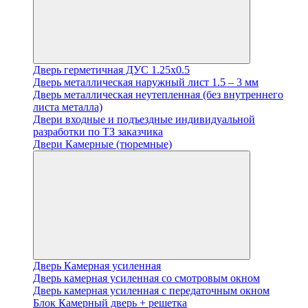
Дверь герметичная ДУС 1.25х0.5
Дверь металлическая наружный лист 1.5 – 3 мм
Дверь металлическая неутепленная (без внутреннего
листа металла)
Двери входные и подъездные индивидуальной
разработки по ТЗ заказчика
Двери Камерные (тюремные)
Дверь Камерная усиленная
Дверь камерная усиленная со смотровым окном
Дверь камерная усиленная с передаточным окном
Блок Камерный дверь + решетка