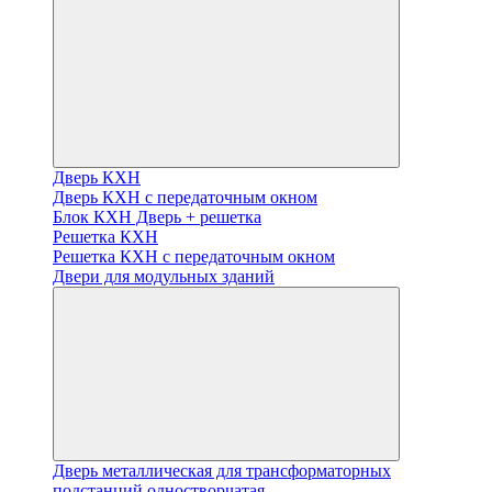
Дверь КХН
Дверь КХН с передаточным окном
Блок КХН Дверь + решетка
Решетка КХН
Решетка КХН с передаточным окном
Двери для модульных зданий
Дверь металлическая для трансформаторных
подстанций одностворчатая