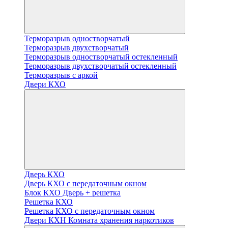
Терморазрыв одностворчатый
Терморазрыв двухстворчатый
Терморазрыв одностворчатый остекленный
Терморазрыв двухстворчатый остекленный
Терморазрыв с аркой
Двери КХО
Дверь КХО
Дверь КХО с передаточным окном
Блок КХО Дверь + решетка
Решетка КХО
Решетка КХО с передаточным окном
Двери КХН Комната хранения наркотиков