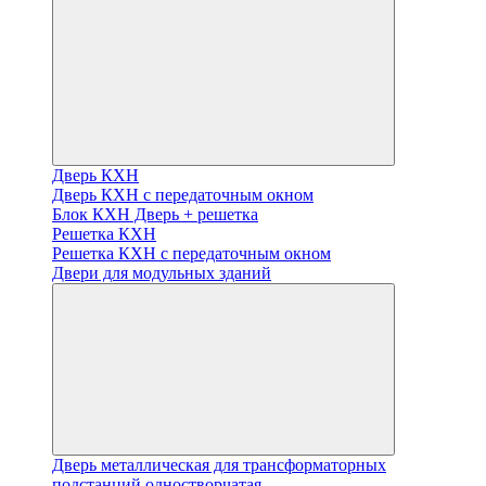
Дверь КХН
Дверь КХН с передаточным окном
Блок КХН Дверь + решетка
Решетка КХН
Решетка КХН с передаточным окном
Двери для модульных зданий
Дверь металлическая для трансформаторных
подстанций одностворчатая