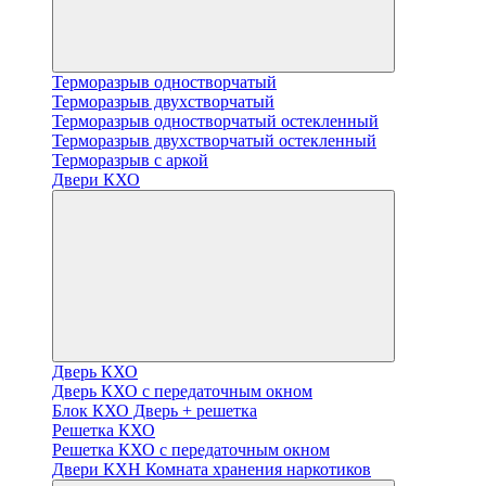
Терморазрыв одностворчатый
Терморазрыв двухстворчатый
Терморазрыв одностворчатый остекленный
Терморазрыв двухстворчатый остекленный
Терморазрыв с аркой
Двери КХО
Дверь КХО
Дверь КХО с передаточным окном
Блок КХО Дверь + решетка
Решетка КХО
Решетка КХО с передаточным окном
Двери КХН Комната хранения наркотиков