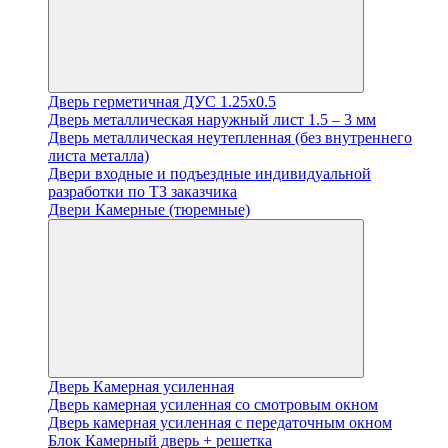
Дверь герметичная ДУС 1.25х0.5
Дверь металлическая наружный лист 1.5 – 3 мм
Дверь металлическая неутепленная (без внутреннего
листа металла)
Двери входные и подъездные индивидуальной
разработки по ТЗ заказчика
Двери Камерные (тюремные)
Дверь Камерная усиленная
Дверь камерная усиленная со смотровым окном
Дверь камерная усиленная с передаточным окном
Блок Камерный дверь + решетка