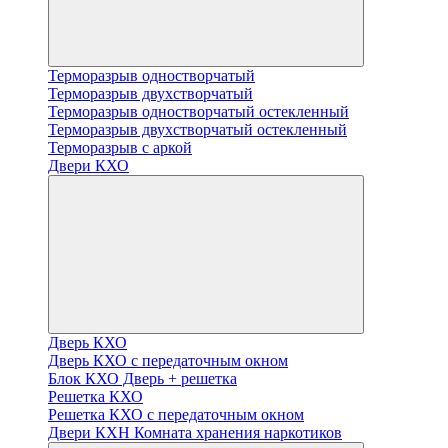
Терморазрыв одностворчатый
Терморазрыв двухстворчатый
Терморазрыв одностворчатый остекленный
Терморазрыв двухстворчатый остекленный
Терморазрыв с аркой
Двери КХО
Дверь КХО
Дверь КХО с передаточным окном
Блок КХО Дверь + решетка
Решетка КХО
Решетка КХО с передаточным окном
Двери КХН Комната хранения наркотиков