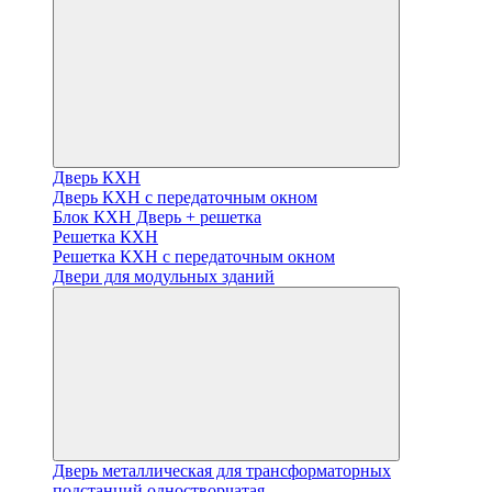
Дверь КХН
Дверь КХН с передаточным окном
Блок КХН Дверь + решетка
Решетка КХН
Решетка КХН с передаточным окном
Двери для модульных зданий
Дверь металлическая для трансформаторных
подстанций одностворчатая