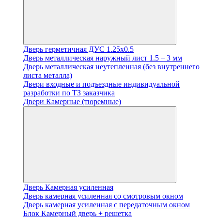
Дверь герметичная ДУС 1.25х0.5
Дверь металлическая наружный лист 1.5 – 3 мм
Дверь металлическая неутепленная (без внутреннего
листа металла)
Двери входные и подъездные индивидуальной
разработки по ТЗ заказчика
Двери Камерные (тюремные)
Дверь Камерная усиленная
Дверь камерная усиленная со смотровым окном
Дверь камерная усиленная с передаточным окном
Блок Камерный дверь + решетка