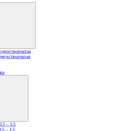
одностворчатая
двухстворчатая
ка
.5 – 3.5
5 – 3.5