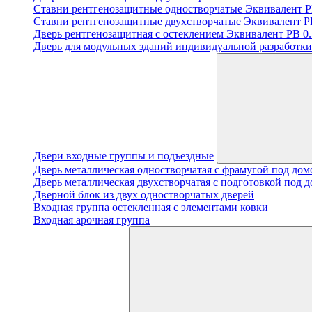
Ставни рентгенозащитные одностворчатые Эквивалент PB
Ставни рентгенозащитные двухстворчатые Эквивалент PB
Дверь рентгенозащитная с остеклением Эквивалент PB 0.5
Дверь для модульных зданий индивидуальной разработки 
Двери входные группы и подъездные
Дверь металлическая одностворчатая с фрамугой под до
Дверь металлическая двухстворчатая с подготовкой под 
Дверной блок из двух одностворчатых дверей
Входная группа остекленная с элементами ковки
Входная арочная группа