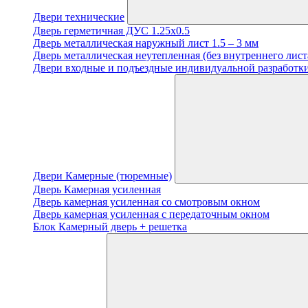
Двери технические
Дверь герметичная ДУС 1.25х0.5
Дверь металлическая наружный лист 1.5 – 3 мм
Дверь металлическая неутепленная (без внутреннего лист
Двери входные и подъездные индивидуальной разработки
Двери Камерные (тюремные)
Дверь Камерная усиленная
Дверь камерная усиленная со смотровым окном
Дверь камерная усиленная с передаточным окном
Блок Камерный дверь + решетка