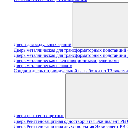
Двери для модульных зданий
Дверь металлическая для трансформаторных подстанций 
Дверь металлическая для трансформаторных подстанций 
Дверь металлическая с вентиляционными решетками
Дверь металлическая с люком
Cэндвич дверь индивидуальной разработки по ТЗ заказчи
Двери рентгенозащитные
Дверь Рентгенозащитная одностворчатая Эквивалент PB 0
Дверь Рентгенозащитная двухстворчатая Эквивалент PB 0.