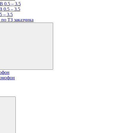
 0.5 – 3.5
 0.5 – 3.5
 – 3.5
по ТЗ заказчика
мофон
домофон