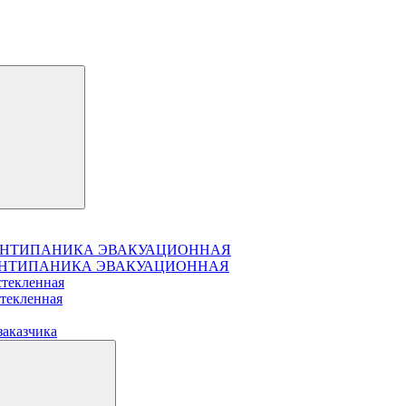
чатая АНТИПАНИКА ЭВАКУАЦИОННАЯ
чатая АНТИПАНИКА ЭВАКУАЦИОННАЯ
стекленная
стекленная
заказчика