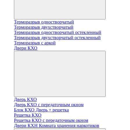
Терморазрыв одностворчатый
Терморазрыв двухстворчатый
Терморазрыв одностворчатый остекленный
Терморазрыв двухстворчатый остекленный
Терморазрыв с аркой
Двери КХО
Дверь КХО
Дверь КХО с передаточным окном
Блок КХО Дверь + решетка
Решетка КХО
Решетка КХО с передаточным окном
Двери КХН Комната хранения наркотиков