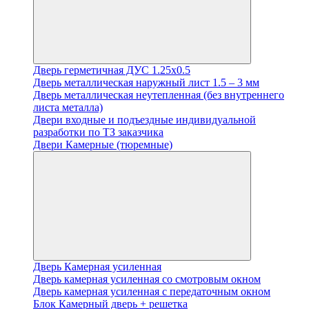
Дверь герметичная ДУС 1.25х0.5
Дверь металлическая наружный лист 1.5 – 3 мм
Дверь металлическая неутепленная (без внутреннего
листа металла)
Двери входные и подъездные индивидуальной
разработки по ТЗ заказчика
Двери Камерные (тюремные)
Дверь Камерная усиленная
Дверь камерная усиленная со смотровым окном
Дверь камерная усиленная с передаточным окном
Блок Камерный дверь + решетка