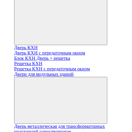
Дверь КХН
Дверь КХН с передаточным окном
Блок КХН Дверь + решетка
Решетка КХН
Решетка КХН с передаточным окном
Двери для модульных зданий
Дверь металлическая для трансформаторных
подстанций одностворчатая